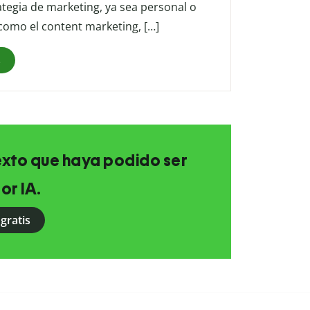
tegia de marketing, ya sea personal o
 como el content marketing, […]
s
texto que haya podido ser
or IA.
gratis