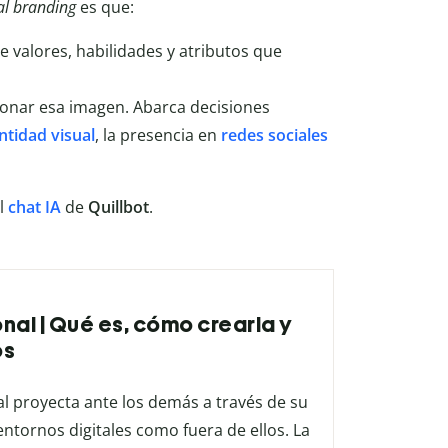
al branding
es que:
de valores, habilidades y atributos que
ionar esa imagen. Abarca decisiones
ntidad visual
, la presencia en
redes
sociales
l
chat
IA
de
Quillbot
.
nal | Qué es, cómo crearla y
os
l proyecta ante los demás a través de su
entornos digitales como fuera de ellos. La