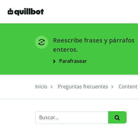
Reescribe frases y párrafos
enteros.
Parafrasear
Inicio
Preguntas frecuentes
Content