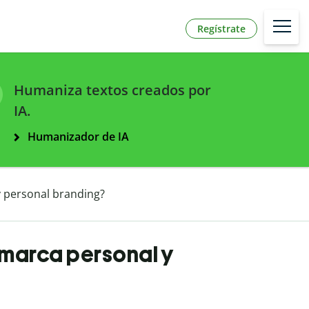
Regístrate
Humaniza textos creados por
IA.
Humanizador de IA
y personal branding?
e marca personal y