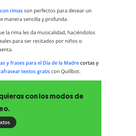
 con rimas
son perfectos para desear un
 manera sencilla y profunda.
ue la rima les da musicalidad, haciéndolos
deales para ser recitados por niños o
uenta.
as y frases para el Día de la Madre
cortas y
afrasear textos gratis
con Quillbot.
e quieras con los modos de
eo.
extos