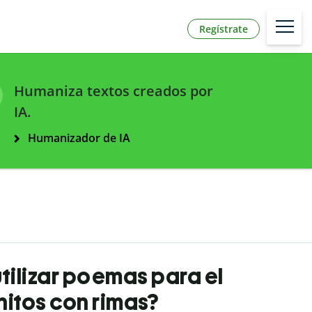
Regístrate
Humaniza textos creados por
IA.
Humanizador de IA
utilizar poemas para el
nitos con rimas?