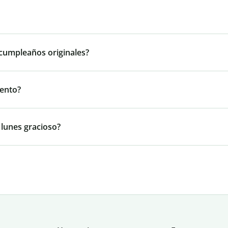
 cumpleaños originales?
iento?
 lunes gracioso?