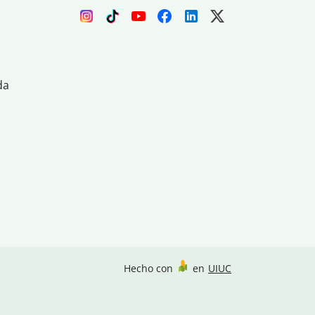
da
Hecho con
en
UIUC