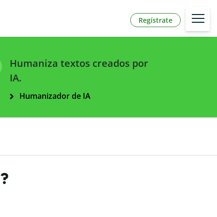
Regístrate
Humaniza textos creados por
IA.
Humanizador de IA
C?