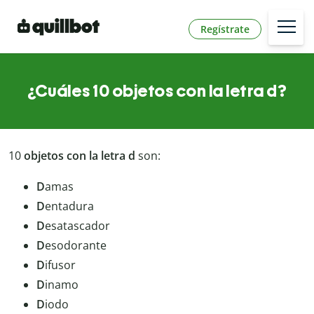
Regístrate
¿Cuáles 10 objetos con la letra d?
10
objetos con la letra d
son:
D
amas
D
entadura
D
esatascador
D
esodorante
D
ifusor
D
inamo
D
iodo