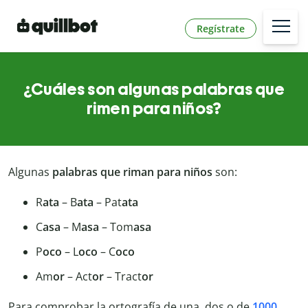
Regístrate
¿Cuáles son algunas palabras que
rimen para niños?
Algunas
palabras que riman para niños
son:
R
ata
– B
ata
– Pat
ata
C
asa
– M
asa
– Tom
asa
P
oco
– L
oco
– C
oco
Am
or
– Act
or
– Tract
or
Para comprobar la ortografía de una, dos o de
1000