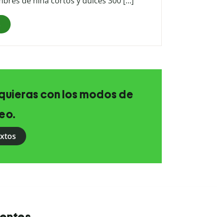
mbres de niña cortos y dulces 300 […]
s
e quieras con los modos de
eo.
extos
uentes