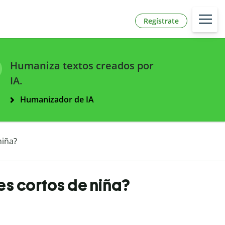
Regístrate
Humaniza textos creados por
IA.
Humanizador de IA
niña?
s cortos de niña?