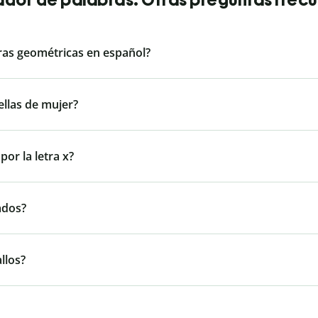
ras geométricas en español?
llas de mujer?
or la letra x?
ados?
llos?