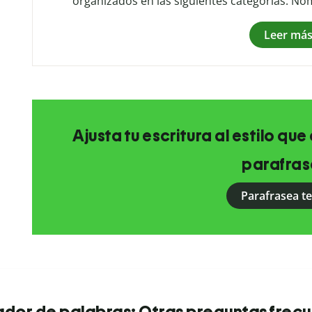
organizados en las siguientes categorías: No
Leer má
Ajusta tu escritura al estilo qu
parafras
Parafrasea t
dor de palabras: Otras preguntas frec