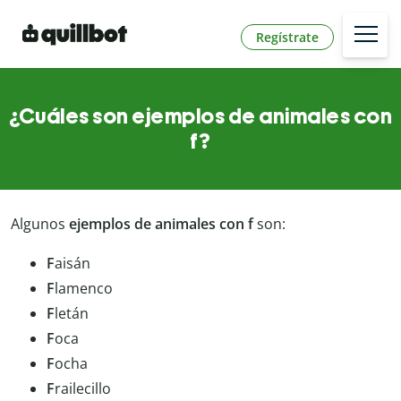
Regístrate
¿Cuáles son ejemplos de animales con
f?
Algunos
ejemplos de animales con f
son:
F
aisán
F
lamenco
F
letán
F
oca
F
ocha
F
railecillo