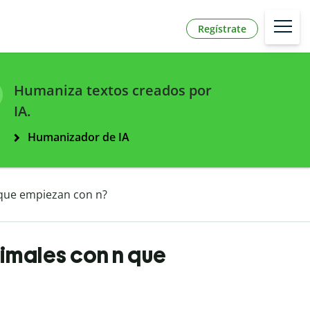
Regístrate
Humaniza textos creados por
IA.
Humanizador de IA
 que empiezan con n?
imales con n que