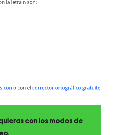
 la letra n son:
s con o
con el
corrector ortográfico gratuito
e quieras con los modos de
eo.