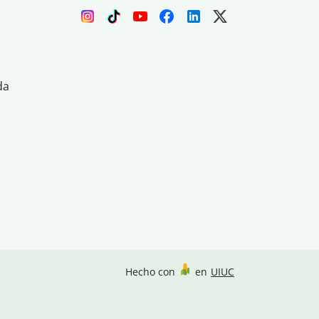
da
Hecho con
en
UIUC