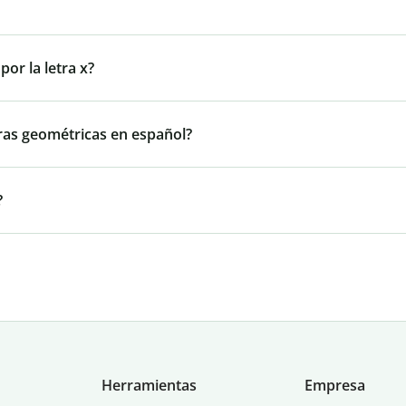
or la letra x?
ras geométricas en español?
?
Herramientas
Empresa