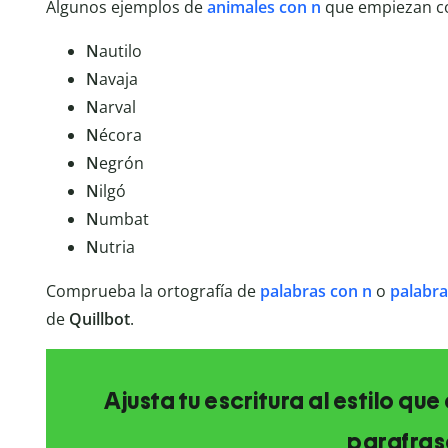
Algunos ejemplos de
animales con n
que empiezan con
N
autilo
N
avaja
N
arval
N
écora
N
egrón
N
ilgó
N
umbat
N
utria
Comprueba la ortografía de
palabras con n
o
palabra
de
Quillbot
.
Ajusta tu escritura al estilo qu
parafras