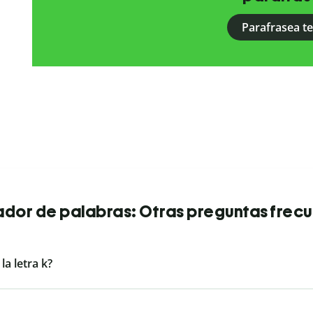
Parafrasea t
dor de palabras: Otras preguntas frec
a letra k?