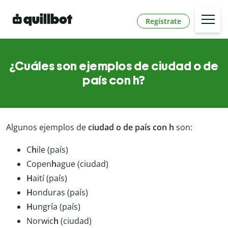
Regístrate
¿Cuáles son ejemplos de ciudad o de
país con h?
Algunos ejemplos de
ciudad o de país con h
son:
C
h
ile (país)
Copen
h
ague (ciudad)
H
aití (país)
H
onduras (país)
H
ungría (país)
Norwic
h
(ciudad)