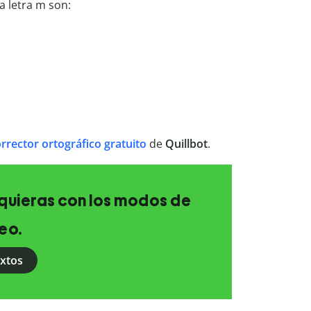
a letra m son:
rrector ortográfico gratuito
de
Quillbot
.
e quieras con los modos de
eo.
extos