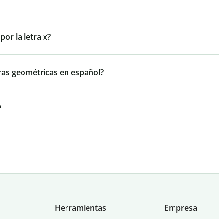
or la letra x?
ras geométricas en español?
?
Herramientas
Empresa