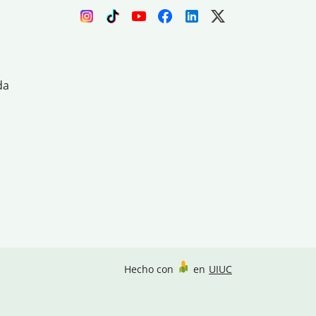
da
Hecho con
en
UIUC