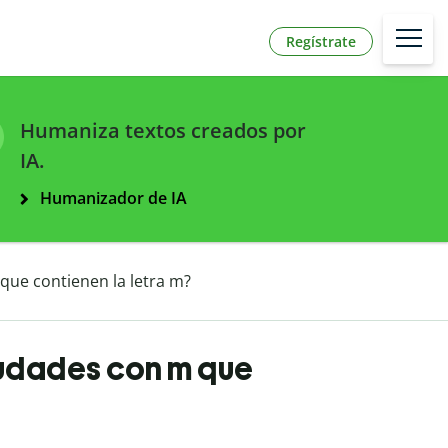
Regístrate
Humaniza textos creados por
IA.
Humanizador de IA
que contienen la letra m?
iudades con m que