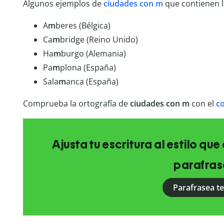
Algunos ejemplos de
ciudades con m
que contienen l
A
m
beres (Bélgica)
Ca
m
bridge (Reino Unido)
Ha
m
burgo (Alemania)
Pa
m
plona (España)
Sala
m
anca (España)
Comprueba la ortografía de
ciudades con m
con el
co
Ajusta tu escritura al estilo qu
parafras
Parafrasea t