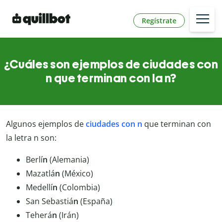
Regístrate
¿Cuáles son ejemplos de ciudades con
n que terminan con la n?
Algunos ejemplos de
ciudades con n
que terminan con
la letra n son:
Berlí
n
(Alemania)
Mazatlá
n
(México)
Medellí
n
(Colombia)
San Sebastiá
n
(España)
Teherá
n
(Irán)