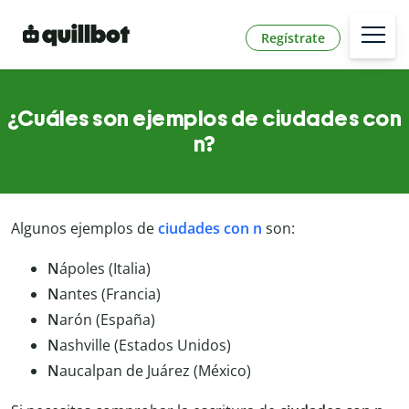
Regístrate
¿Cuáles son ejemplos de ciudades con
n?
Algunos ejemplos de
ciudades con n
son:
N
ápoles (Italia)
N
antes (Francia)
N
arón (España)
N
ashville (Estados Unidos)
N
aucalpan de Juárez (México)