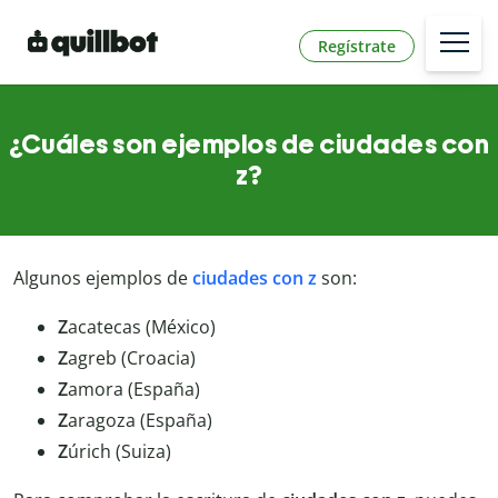
Regístrate
¿Cuáles son ejemplos de ciudades con
z?
Algunos ejemplos de
ciudades con z
son:
Z
acatecas (México)
Z
agreb (Croacia)
Z
amora (España)
Z
aragoza (España)
Z
úrich (Suiza)