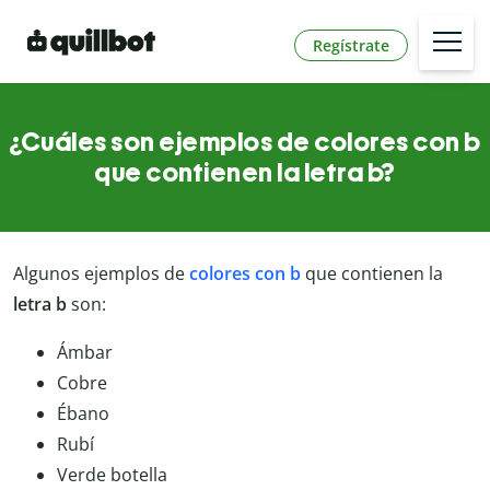
Regístrate
¿Cuáles son ejemplos de colores con b
que contienen la letra b?
Algunos ejemplos de
colores con b
que contienen la
letra b
son:
Ámbar
Cobre
Ébano
Rubí
Verde botella