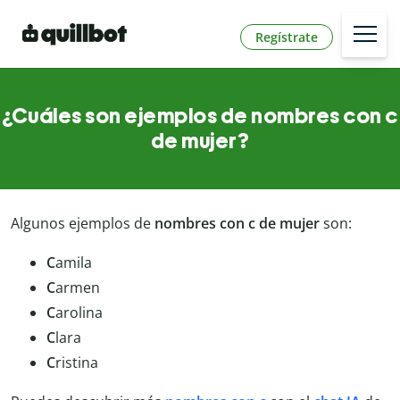
Regístrate
¿Cuáles son ejemplos de nombres con c
de mujer?
Algunos ejemplos de
nombres con c de mujer
son:
C
amila
C
armen
C
arolina
C
lara
C
ristina