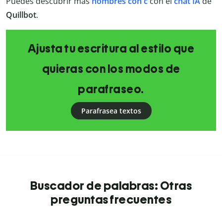
Puedes descubrir más
nombres con c
con el
chat IA
de
Quillbot
.
Ajusta tu escritura al estilo que
quieras con los modos de
parafraseo.
Parafrasea textos
Buscador de palabras: Otras
preguntas frecuentes