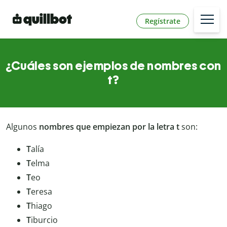
Regístrate
¿Cuáles son ejemplos de nombres con
t?
Algunos
nombres que empiezan por la letra t
son:
T
alía
T
elma
T
eo
T
eresa
T
hiago
T
iburcio