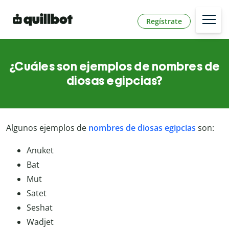
Regístrate
¿Cuáles son ejemplos de nombres de
diosas egipcias?
Algunos ejemplos de
nombres de diosas egipcias
son:
Anuket
Bat
Mut
Satet
Seshat
Wadjet