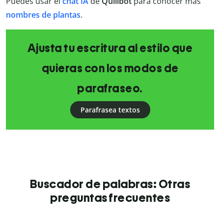
Puedes usar el
chat IA
de
Quillbot
para conocer más
nombres de plantas
.
Ajusta tu escritura al estilo que
quieras con los modos de
parafraseo.
Parafrasea textos
Buscador de palabras: Otras
preguntas frecuentes