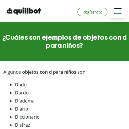
Regístrate
¿Cuáles son ejemplos de objetos con d
para niños?
Algunos
objetos con d para niños
son:
D
ado
D
ardo
D
iadema
D
iario
D
iccionario
D
isfraz