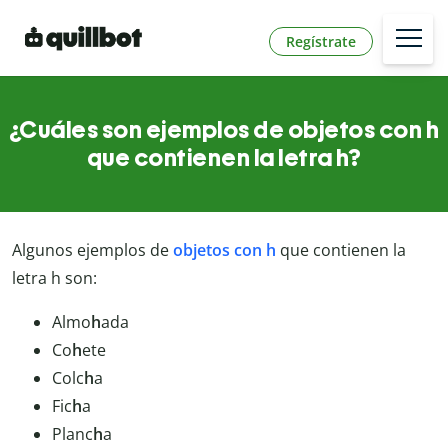
Regístrate
¿Cuáles son ejemplos de objetos con h
que contienen la letra h?
Algunos ejemplos de
objetos con h
que contienen la
letra h son:
Almo
h
ada
Co
h
ete
Colc
h
a
Fic
h
a
Planc
h
a