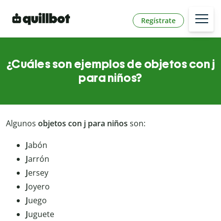
Regístrate
¿Cuáles son ejemplos de objetos con j
para niños?
Algunos
objetos con j para niños
son:
J
abón
J
arrón
J
ersey
J
oyero
J
uego
J
uguete