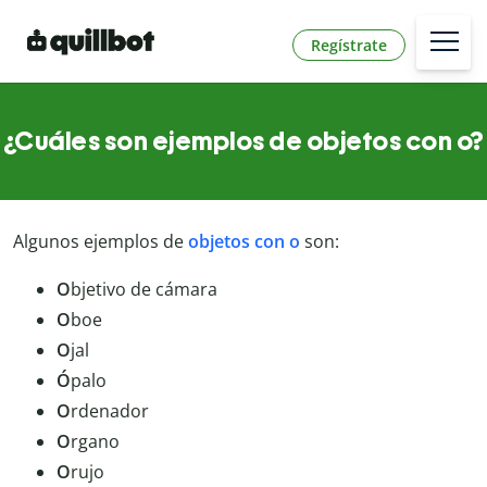
Regístrate
¿Cuáles son ejemplos de objetos con o?
Algunos ejemplos de
objetos con o
son:
O
bjetivo de cámara
O
boe
O
jal
Ó
palo
O
rdenador
O
rgano
O
rujo