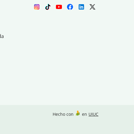
da
Hecho con
en
UIUC