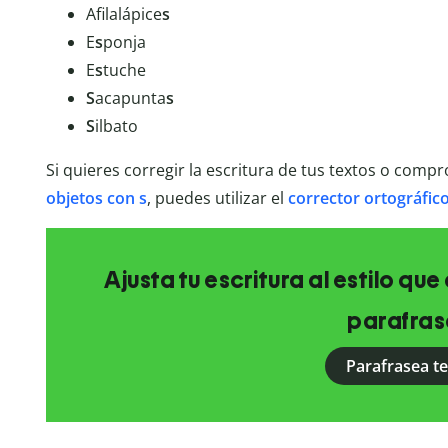
Afilalápice
s
E
s
ponja
E
s
tuche
S
acapunta
s
S
ilbato
Si quieres corregir la escritura de tus textos o comp
objetos con s
, puedes utilizar el
corrector ortográfico
Ajusta tu escritura al estilo qu
parafras
Parafrasea t