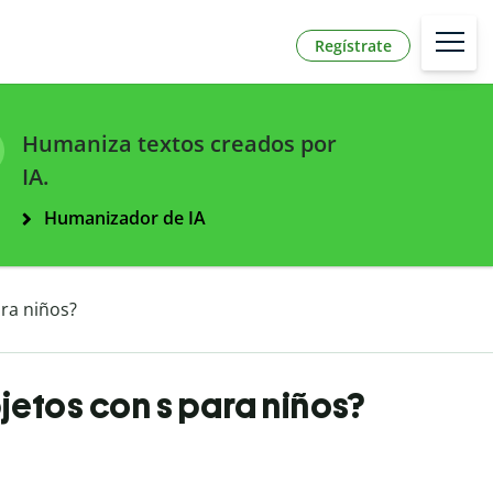
Regístrate
Humaniza textos creados por
IA.
Humanizador de IA
ra niños?
jetos con s para niños?