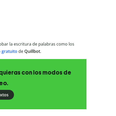
robar la escritura de palabras como los
 gratuito
de
Quillbot
.
e quieras con los modos de
eo.
extos