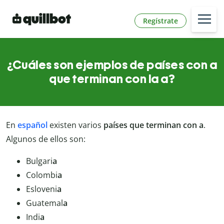
Regístrate
¿Cuáles son ejemplos de países con a
que terminan con la a?
En
español
existen varios
países que terminan con a
.
Algunos de ellos son:
Bulgari
a
Colombi
a
Esloveni
a
Guatemal
a
Indi
a