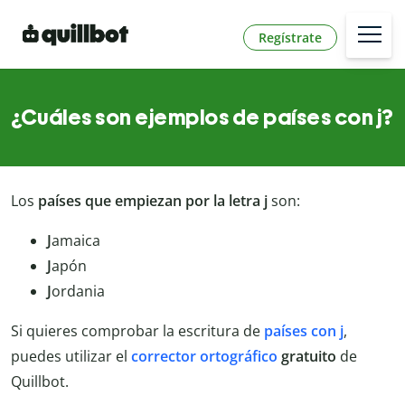
Regístrate
¿Cuáles son ejemplos de países con j?
Los
países que empiezan por la letra j
son:
J
amaica
J
apón
J
ordania
Si quieres comprobar la escritura de
países con j
,
puedes utilizar el
corrector ortográfico
gratuito
de
Quillbot.