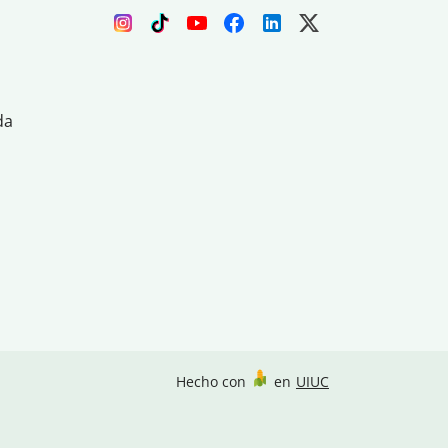
da
Hecho con
en
UIUC