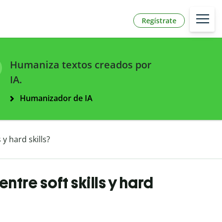
Regístrate
Humaniza textos creados por
IA.
Humanizador de IA
 y hard skills?
ntre soft skills y hard