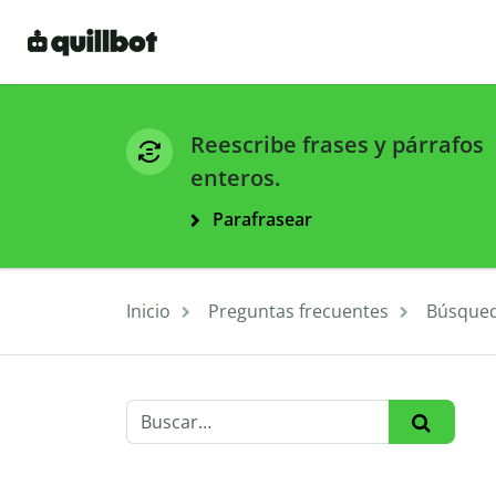
Reescribe frases y párrafos
enteros.
Parafrasear
Inicio
Preguntas frecuentes
Búsqued