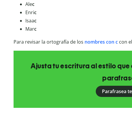
Ale
c
Enri
c
Isaa
c
Mar
c
Para revisar la ortografía de los
nombres con c
con e
Ajusta tu escritura al estilo qu
parafras
Parafrasea t