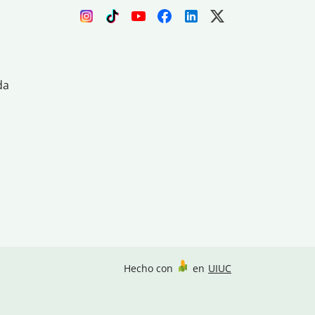
da
Hecho con
en
UIUC