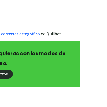
l
corrector ortográfico
de
Quillbot
.
e quieras con los modos de
eo.
extos