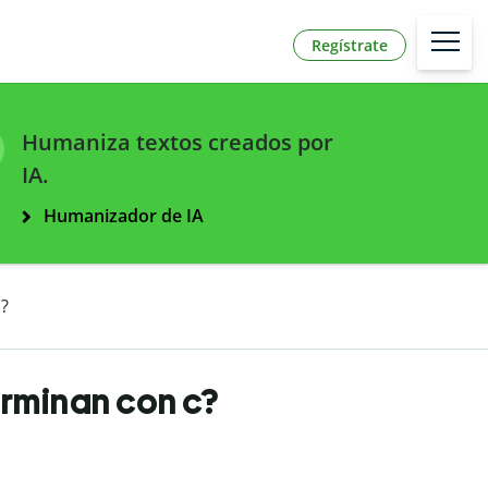
Regístrate
Humaniza textos creados por
IA.
Humanizador de IA
?
rminan con c?