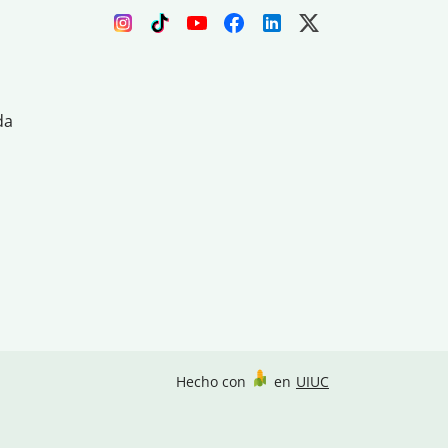
da
Hecho con
en
UIUC