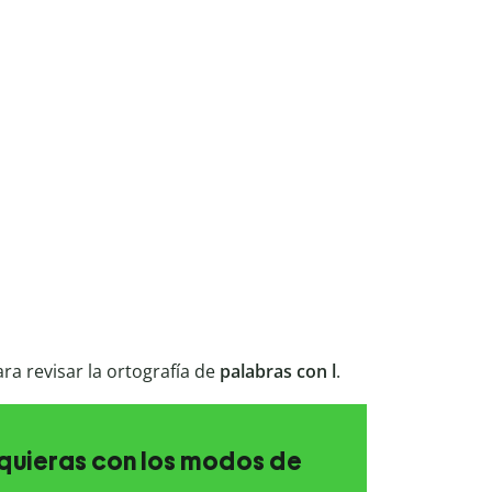
ra revisar la ortografía de
palabras
con
l
.
e quieras con los modos de