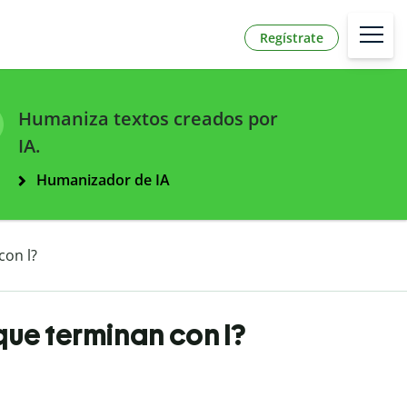
Regístrate
Humaniza textos creados por
IA.
Humanizador de IA
con l?
que terminan con l?