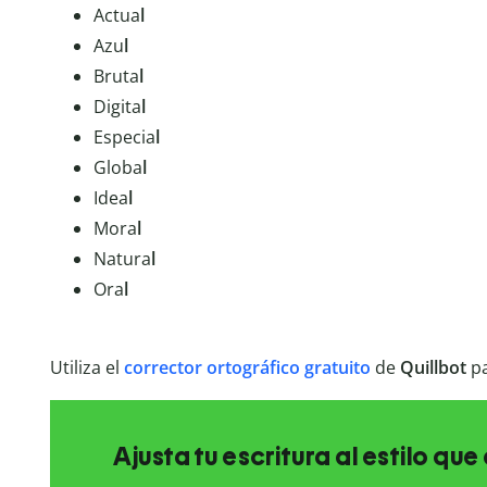
Actua
l
Azu
l
Bruta
l
Digita
l
Especia
l
Globa
l
Idea
l
Mora
l
Natura
l
Ora
l
Utiliza el
corrector ortográfico gratuito
de
Quillbot
pa
Ajusta tu escritura al estilo qu