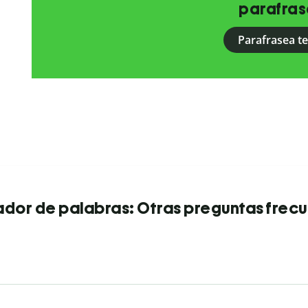
parafras
Parafrasea t
dor de palabras: Otras preguntas frec