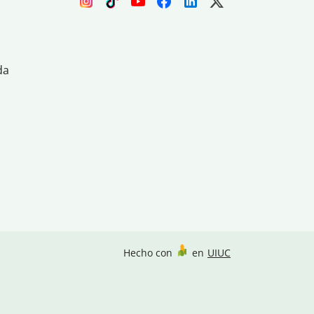
da
Hecho con
en
UIUC