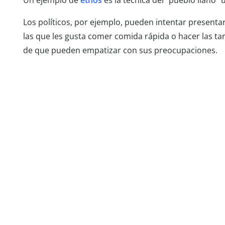
Un ejemplo de
ethos
es la técnica del “pueblo llano” 
Los políticos, por ejemplo, pueden intentar present
las que les gusta comer comida rápida o hacer las ta
de que pueden empatizar con sus preocupaciones.