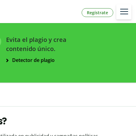
Regístrate
Evita el plagio y crea
contenido único.
Detector de plagio
s?