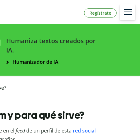
Regístrate
Humaniza textos creados por
IA.
Humanizador de IA
ve?
m y para qué sirve?
e en el
feed
de un perfil de esta
red social
grafías.