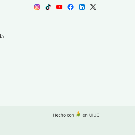
da
Hecho con
en
UIUC