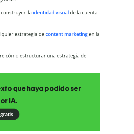
 construyen la
identidad visual
de la cuenta
lquier estrategia de
content marketing
en la
e cómo estructurar una estrategia de
texto que haya podido ser
or IA.
gratis