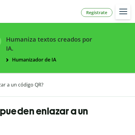
Regístrate
Humaniza textos creados por
IA.
Humanizador de IA
zar a un código QR?
 pueden enlazar a un