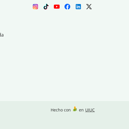
da
Hecho con
en
UIUC