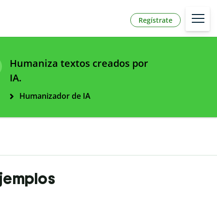
Regístrate
Humaniza textos creados por
IA.
Humanizador de IA
ejemplos