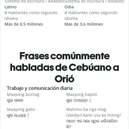
Sistema de escritura / Alfabeto
Sistema de escritura / Alfabeto
Latino
Odia
# Hablantes como segundo
# Hablantes como segundo
idioma
idioma
Más de 0,5 millones
Más de 3,6 millones
Frases comúnmente
habladas de Cebúano a
Orió
Slide 1 of 6
Trabajo y comunicación diaria
S
Maayong buntag
Maayong hapon
H
ଶୁଭ ସକାଳ
ଶୁଭ ଅପରାହ୍ନ |
ନ
Maayong gabii
Mahimo ba nga mag-
A
ଶୁଭ ସନ୍ଧ୍ୟା |
iskedyul kami usa ka miting?
ମ
ଆମେ ଏକ ସଭା ସ୍ଥିର କରିପାରିବା
M
କି?