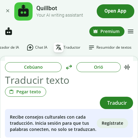
Quillbot
Open App
Your AI writing assistant
Premium
ador de IA
Chat IA
Traductor
Resumidor de textos
Cebúano
Orió
Pegar texto
Traducir
Recibe consejos culturales con cada
Regístrate
traducción. Inicia sesión para que tus
palabras conecten, no solo se traduzcan.