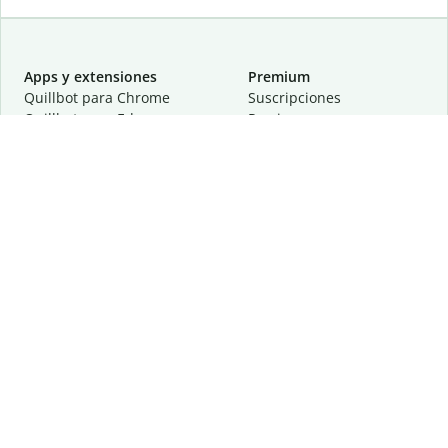
Apps y extensiones
Premium
Quillbot para Chrome
Suscripciones
Quillbot para Edge
Precios
Quillbot para Safari
Para equipos
Quillbot para Android
Afiliación
Quillbot para iOS
Solicita una demostración
Quillbot para Windows
Quillbot para macOS
Quillbot para Word
Herramientas
Empresa
Recursos de escritura
Acerca de
Corrección lingüística
Privacidad
Citas y originalidad
Empleos
Herramientas de IA
Centro de ayuda
Herramientas PDF
Contáctanos
Herramientas para
Recursos
imágenes
Otras herramientas
Herramientas de conversión