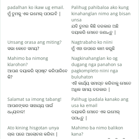
g
padalhan ko ikaw ug email.
Palihug pahibaloa ako kung
ଶ
ମୁଁ ତୁମକୁ ଏକ ଇମେଲ୍ ପଠାଇବି |
kinahanglan nimo ang bisan
G
unsa
ଯଦି ତୁମର କିଛି ଦରକାର ଅଛି
ଦୟାକରି ମୋତେ ଜଣାନ୍ତୁ |
O
ହ
Unsang orasa ang miting?
Nagtrabaho ko niini
ସଭା କେତେ ସମୟ?
ମୁଁ ଏହା ଉପରେ କାମ କରୁଛି
ବ
Mahimo ba nimong
Nagkinahanglan ko og
klarohon?
dugang nga panahon sa
ଆପଣ ଦୟାକରି ସ୍ପଷ୍ଟ କରିପାରିବେ
pagkompleto niini nga
A
କି?
buluhaton
h
ଏହି କାର୍ଯ୍ୟ ସମାପ୍ତ କରିବାକୁ ମୋତେ
ନ
ଅଧିକ ସମୟ ଦରକାର |
Salamat sa imong tabang!
Palihug ipadala kanako ang
ଆପଣଙ୍କର ସାହାଯ୍ୟ ପାଇଁ
usa ka email
ଧନ୍ୟବାଦ!
ଦୟାକରି ମୋତେ ଏକ ଇମେଲ୍
ପଠାନ୍ତୁ |
Ato kining hisgotan unya
Mahimo ba nimo balikon
ଚାଲ ପରେ ଆଲୋଚନା କରିବା |
kana?