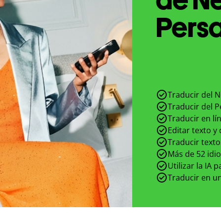
Persa
Traducir del N
Traducir del P
Traducir en lí
Editar texto y
Traducir texto
Más de 52 idi
Utilizar la IA 
Traducir en un