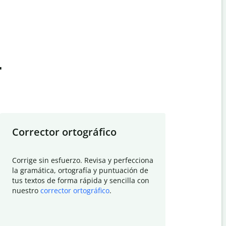
t
Corrector ortográfico
Resumid
Corrige sin esfuerzo. Revisa y perfecciona
Deja que el
la gramática, ortografía y puntuación de
Quillbot si
tus textos de forma rápida y sencilla con
investigació
nuestro
corrector ortográfico
.
electrónico
visión gener