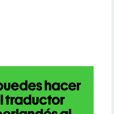
puedes hacer
l traductor
erlandés al