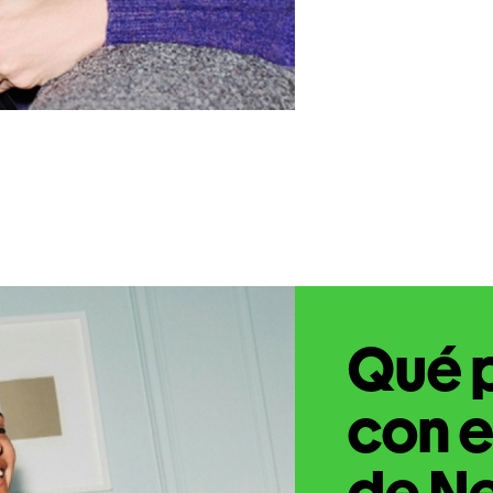
Qué 
con e
de Ne