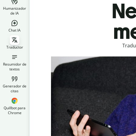
Ne
Humanizador
de IA
me
Chat IA
Tradu
Traductor
Resumidor de
textos
Generador de
citas
Quillbot para
Chrome