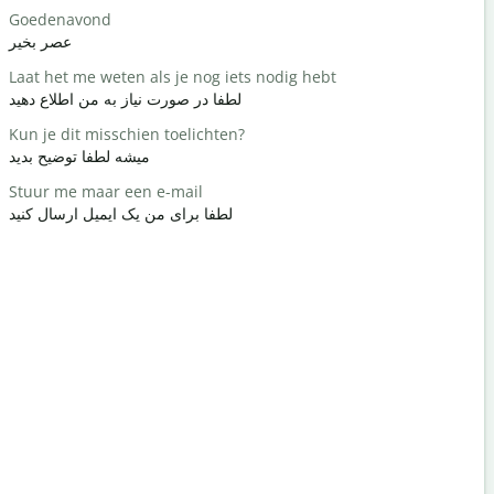
Goedenavond
Hallo / Hoi
سلام / سلام
عصر بخیر
Laat het me weten als je nog iets nodig hebt
Hoe is het
چطوری؟
لطفا در صورت نیاز به من اطلاع دهید
Kun je dit misschien toelichten?
Graag ged
خوش آمدید
میشه لطفا توضیح بدید
Stuur me maar een e-mail
Pardon / S
ید / ببخشید
لطفا برای من یک ایمیل ارسال کنید
Waar is het
هتل کجاست؟