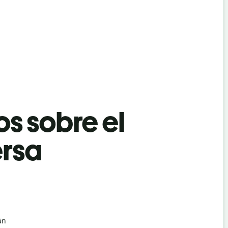
os sobre el
ersa
án