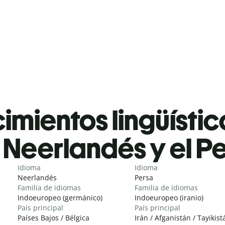
mientos lingüístic
Neerlandés y el P
Idioma
Idioma
Neerlandés
Persa
Familia de idiomas
Familia de idiomas
Indoeuropeo (germánico)
Indoeuropeo (iranio)
País principal
País principal
Países Bajos / Bélgica
Irán / Afganistán / Tayikist