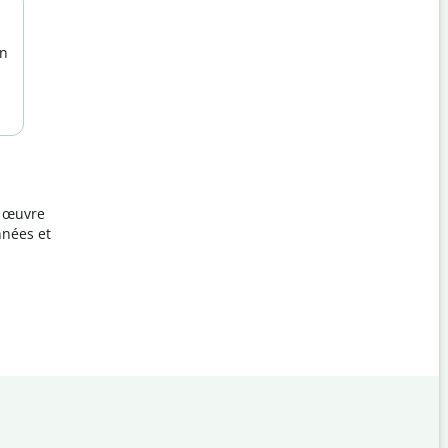
un
à
n œuvre
nnées et