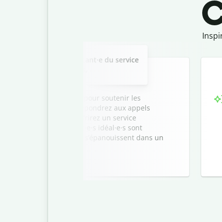
C
Inspi
Slide 2 of 3
poste pour un·e représentant·e du service
nt dans un centre d’appels.
tant·e du service client pour soutenir les
’appels très actif. Vous répondrez aux appels
èmes des client·e·s et offrirez un service
 efficacité. Les candidat·e·s idéal·e·s sont
l’aise avec la technologie et s’épanouissent dans un
namique.