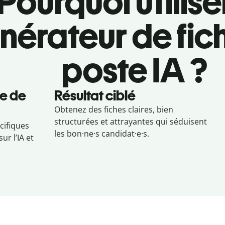
Pourquoi utilise
nérateur de fic
poste IA ?
he de
Résultat ciblé
Obtenez des fiches claires, bien
structurées et attrayantes qui séduisent
cifiques
les bon·ne·s candidat·e·s.
ur l’IA et