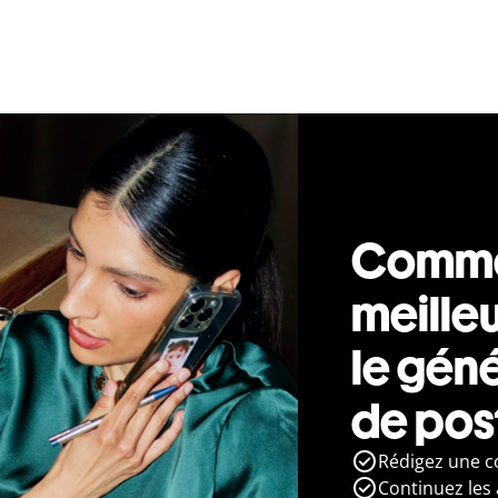
Commen
meilleu
le géné
de post
Rédigez une co
Continuez les 