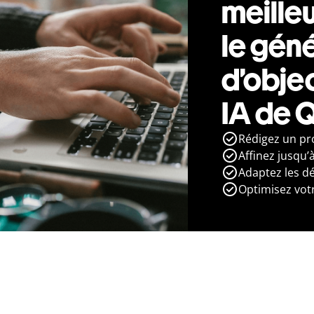
meilleu
le gén
d’obje
IA de Q
Rédigez un pro
Affinez jusqu’
Adaptez les dét
Optimisez votr