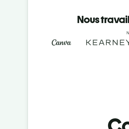
Nous travai
N
Co