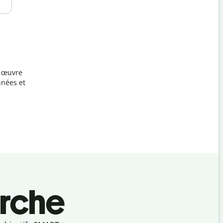
n œuvre
nnées et
rche