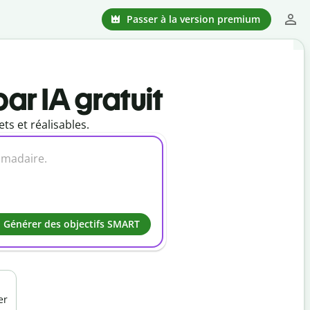
Passer à la version premium
ar IA gratuit
ets et réalisables.
Générer des objectifs SMART
er