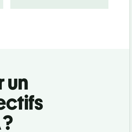
r un
ctifs
 ?