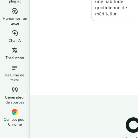
plagiat
une habitude
quotidienne de
méditation.
Humaniser un
texte
Chat IA
Traduction
Résumé de
texte
Générateur
de sources
C
Quillbot pour
Chrome