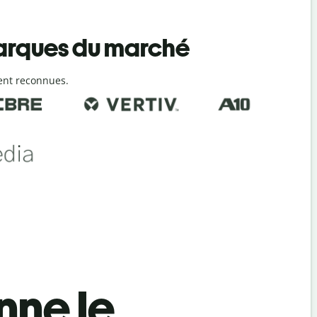
marques du marché
ent reconnues.
ne le