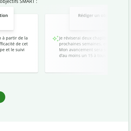
objectifs SMART :
tion
Rédiger un objectif SMAR
f
 à partir de la
Je réviserai deux chapitres de chaq
ficacité de cet
prochaines semaines, en créant des 
e et le suivi
Mon avancement sera suivi chaque se
d’au moins un 15 à tous les examens