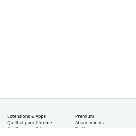
Extensions & Apps
Premium
Quillbot pour Chrome
Abonnements
Quillbot pour Edge
Tarifs
Quillbot pour Safari
Pour les entreprises