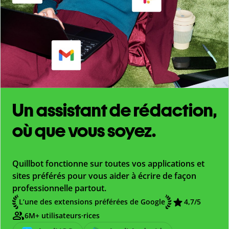
Un assistant de rédaction,
où que vous soyez.
Quillbot fonctionne sur toutes vos applications et
sites préférés pour vous aider à écrire de façon
professionnelle partout.
L’une des extensions préférées de Google
4,7
/5
6M+ utilisateurs·rices