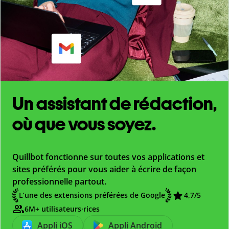
Un assistant de rédaction,
où que vous soyez.
Quillbot fonctionne sur toutes vos applications et
sites préférés pour vous aider à écrire de façon
professionnelle partout.
L’une des extensions préférées de Google
4,7
/5
6M+ utilisateurs·rices
Appli iOS
Appli Android