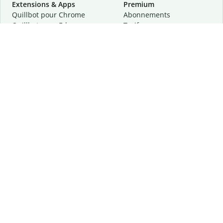
Extensions & Apps
Premium
Quillbot pour Chrome
Abonnements
Quillbot pour Edge
Tarifs
Quillbot pour Safari
Pour les entreprises
Quillbot pour Android
Affiliation
Quillbot
pour
iOS
Demander une démo
Quillbot pour Windows
Quillbot pour macOS
Quillbot pour Word
Outils
Entreprise
Outils de rédaction
À propos
Correction linguistique
Confidentialité
Citation et originalité
Carrière
Outils d'IA
Centre d'aide
Outils PDF
Contactez-nous
Outils d'image
Ressources
Autres outils
Outils PDF
Qui sommes-nous ?