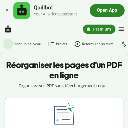
Quillbot
Open App
Your AI writing assistant
Premium
Créer un nouveau
Projets
Reformuler un texte
Réorganiser les pages d’un PDF
en ligne
Organisez vos PDF sans téléchargement requis.