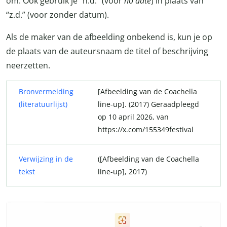
om. Ook gebruik je “n.d.” (voor
no date
) in plaats van
“z.d.” (voor zonder datum).
Als de maker van de afbeelding onbekend is, kun je op
de plaats van de auteursnaam de titel of beschrijving
neerzetten.
Bronvermelding
[Afbeelding van de Coachella
(literatuurlijst)
line-up]. (2017) Geraadpleegd
op 10 april 2026, van
https://x.com/155349festival
Verwijzing in de
([Afbeelding van de Coachella
tekst
line-up], 2017)