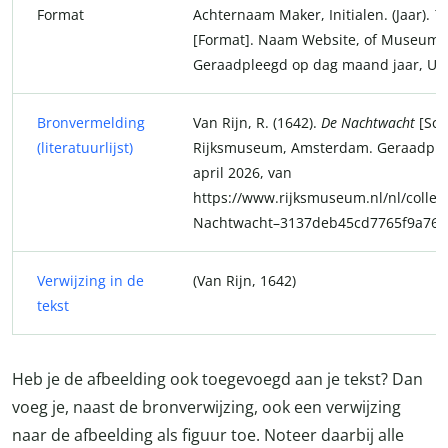
Format
Achternaam Maker, Initialen. (Jaar).
Ti
[Format]. Naam Website, of Museum, 
Geraadpleegd op dag maand jaar, UR
Bronvermelding
Van Rijn, R. (1642).
De Nachtwacht
[Schi
(literatuurlijst)
Rijksmuseum, Amsterdam. Geraadple
april 2026, van
https://www.rijksmuseum.nl/nl/collect
Nachtwacht–3137deb45cd7765f9a760
Verwijzing in de
(Van Rijn, 1642)
tekst
Heb je de afbeelding ook toegevoegd aan je tekst? Dan
voeg je, naast de bronverwijzing, ook een verwijzing
naar de afbeelding als figuur toe. Noteer daarbij alle