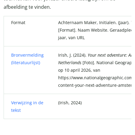
afbeelding te vinden.
Format
Achternaam Maker, Initialen. (Jaar).
Ti
[Format]. Naam Website. Geraadplee
jaar, van URL
Bronvermelding
Irish, J. (2024).
Your next adventure: Am
(literatuurlijst)
Netherlands
[Foto]. National Geograph
op 10 april 2026, van
https://www.nationalgeographic.com/tr
content-your-next-adventure-amster
Verwijzing in de
(Irish, 2024)
tekst