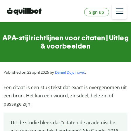
Sign up
APA-stijl richtlijnen voor citaten | Uitleg
& voorbeelden
Published on 23 april 2026 by
Daniël Dojčinović
.
Een citaat is een stuk tekst dat exact is overgenomen uit
een bron. Het kan een woord, zinsdeel, hele zin of
passage zijn.
Uit de studie bleek dat
“
citaten de academische
waarde van een tekst verhogen
” (de Goede, 2018,