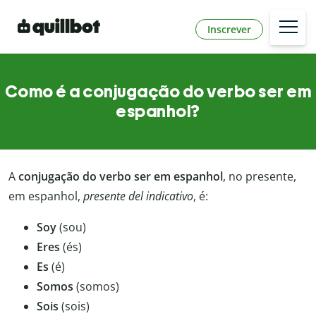
Inscrever
Como é a conjugação do verbo ser em
espanhol?
A
conjugação do verbo ser
em espanhol
, no presente,
em espanhol,
presente del indicativo
, é:
Soy
(sou)
Eres
(és)
Es
(é)
Somos
(somos)
Sois
(sois)