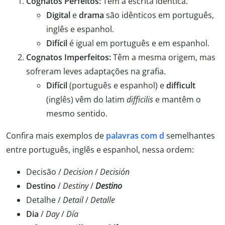
Cognatos Perfeitos:
Têm a escrita idêntica.
Digital
e
drama
são idênticos em português,
inglês e espanhol.
Difícil
é igual em português e em espanhol.
Cognatos Imperfeitos:
Têm a mesma origem, mas
sofreram leves adaptações na grafia.
Difícil
(português e espanhol) e
difficult
(inglês) vêm do latim
difficilis
e mantêm o
mesmo sentido.
Confira mais exemplos de
palavras com d
semelhantes
entre português, inglês e espanhol, nessa ordem:
Decisão /
Decision
/
Decisión
Destino
/
Destiny
/
Destino
Detalhe /
Detail
/
Detalle
Dia
/
Day
/
Día