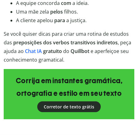
A equipe concorda
com
a ideia.
Uma mãe zela
pelos
filhos.
A cliente apelou
para
a justiça.
Se você quiser dicas para criar uma rotina de estudos
das
preposições dos verbos transitivos indiretos
, peça
ajuda ao
Chat IA
gratuito
do
Quillbot
e aperfeiçoe seu
conhecimento gramatical.
Corrija em instantes gramática,
ortografia e estilo em seu texto
Corretor de texto grátis