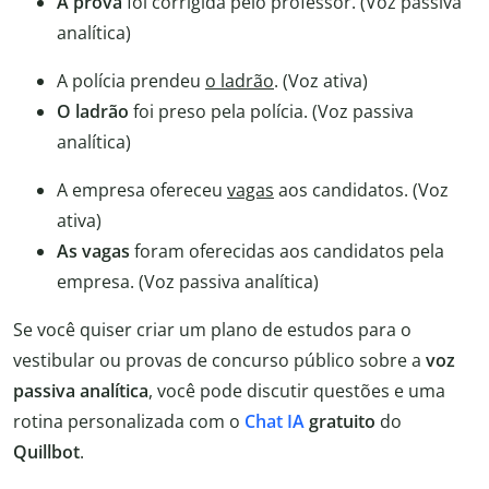
A prova
foi corrigida pelo professor. (Voz passiva
analítica)
A polícia prendeu
o ladrão
. (Voz ativa)
O ladrão
foi preso pela polícia. (Voz passiva
analítica)
A empresa ofereceu
vagas
aos candidatos. (Voz
ativa)
As vagas
foram oferecidas aos candidatos pela
empresa. (Voz passiva analítica)
Se você quiser criar um plano de estudos para o
vestibular ou provas de concurso público sobre a
voz
passiva analítica
, você pode discutir questões e uma
rotina personalizada com o
Chat IA
gratuito
do
Quillbot
.