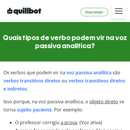
Inscrever
Quais tipos de verbo podem vir na voz
passiva analítica?
Os verbos que podem vir na
voz passiva analítica
são
verbos transitivos diretos
ou
verbos transitivos diretos
e indiretos
.
Isso porque, na voz passiva analítica, o
objeto direto
se
torna
sujeito paciente
. Por exemplo:
O professor corrigiu
a prova
. (Voz ativa)