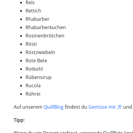
Reis
Rettich
Rhabarber
Rhabarberkuchen
Rosinenbrötchen
Rösti
Röstzwiebeln
Rote Bete
Rotkohl
Rübensirup
Rucola
Rührei
Auf unserem
QuillBlog
findest du
Gemüse mit ‚R‘
und 
Tipp:
Wenn du ein Rezept verfasst, verwende QuillBots kos