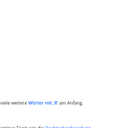
viele weitere
Wörter mit ‚R‘
am Anfang.
tenlose Tools wie die
Rechtschreibprüfung