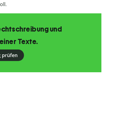
oll.
echtschreibung und
einer Texte.
 prüfen