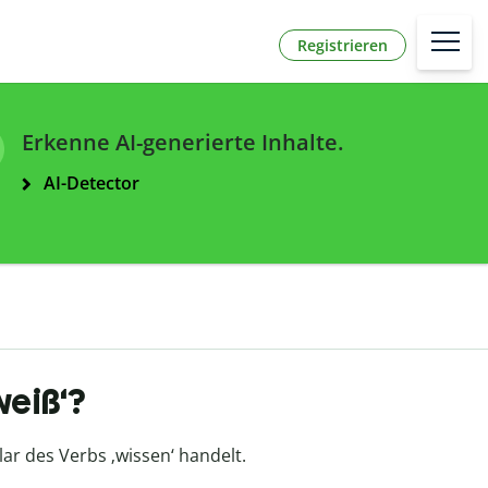
Registrieren
Erkenne AI-generierte Inhalte.
AI-Detector
weiß‘?
lar des Verbs ‚wissen‘ handelt.