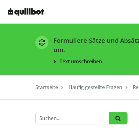
Formuliere Sätze und Absät
um.
Text umschreiben
Startseite
Häufig gestellte Fragen
Re