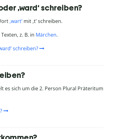
 oder ‚ward‘ schreiben?
 Wort
‚wart‘
mit ‚t‘ schreiben.
Texten, z. B. in
Märchen
.
‚ward‘ schreiben?
reiben?
lt es sich um die 2. Person Plural Präteritum
?
vorkommen?