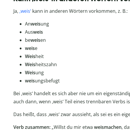
Ja,
‚weis‘
kann in anderen Wörtern vorkommen, z. B.:
An
weis
ung
Aus
weis
be
weis
en
weis
e
Weis
heit
Weis
heitszahn
Weis
ung
weis
ungsbefugt
Bei ‚weis‘ handelt es sich aber nie um ein eigenständi
auch dann, wenn ‚weis‘ Teil eines trennbaren Verbs is
Das heißt, dass ‚weis‘ zwar aussieht, als sei es ein ei
Verb zusammen:
„Willst du mir etwa
weismachen
, d