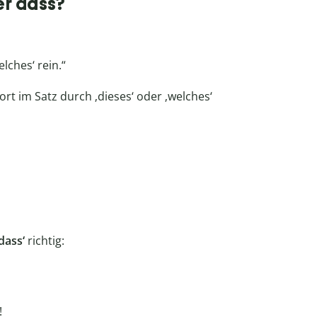
er dass?
elches‘ rein.“
rt im Satz durch ‚dieses‘ oder ‚welches‘
dass‘
richtig:
!