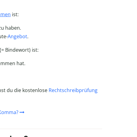
omen
ist:
zu haben.
ute-
Angebot
.
(= Bindewort) ist:
kommen hat.
nst du die kostenlose
Rechtschreibprüfung
m Komma?