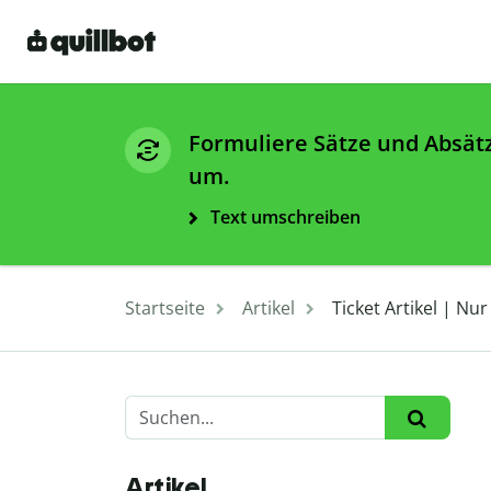
Formuliere Sätze und Absät
um.
Text umschreiben
Startseite
Artikel
Ticket Artikel | Nur 
Artikel