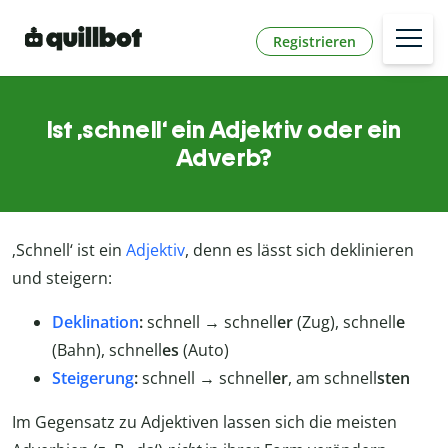
Registrieren
Ist ‚schnell‘ ein Adjektiv oder ein
Adverb?
‚Schnell‘ ist ein
Adjektiv
, denn es lässt sich deklinieren
und steigern:
Deklination
:
schnell → schnell
er
(Zug), schnell
e
(Bahn), schnell
es
(Auto)
Steigerung
:
schnell → schnell
er
, am schnell
sten
Im Gegensatz zu Adjektiven lassen sich die meisten