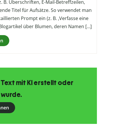
. B. Überschriften, E-Mail-Betreffzeilen,
ende Titel für Aufsätze. So verwendet man
illierten Prompt ein (z. B. ‚Verfasse eine
Blogartikel über Blumen, deren Namen […]
en
 Text mit KI erstellt oder
 wurde.
nnen